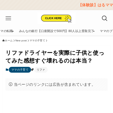
【体験談】はるママのリアルレポート
ママの転職
みんなの銀行【口座開設で500円】80人以上受取完了
ママのブ
ホーム
New post
ママの子育て
リファドライヤーを実際に子供と使っ
てみた感想すぐ壊れるのは本当？
ママの子育て
リファ
当ページのリンクには広告が含まれています。