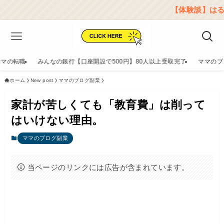
【体験談】はるママのリア
ママの転職
みんなの銀行【口座開設で500円】80人以上受取完了
ママのブ
ホーム
New post
ママのブログ副業
家計が苦しくても「教育費」は削って
はいけない理由。
ママのブログ副業
当ページのリンクには広告が含まれています。