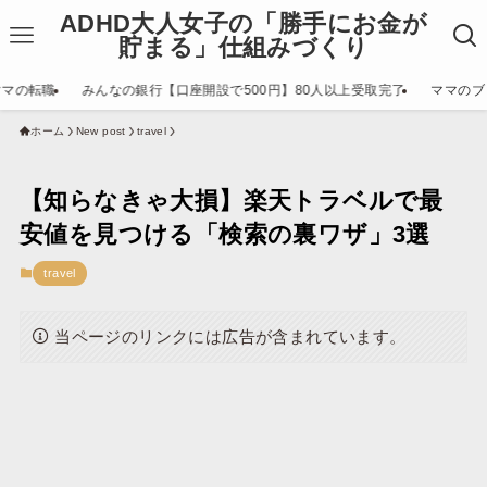
ADHD大人女子の「勝手にお金が
貯まる」仕組みづくり
ママの転職
みんなの銀行【口座開設で500円】80人以上受取完了
ママのブ
ホーム
New post
travel
【知らなきゃ大損】楽天トラベルで最
安値を見つける「検索の裏ワザ」3選
travel
当ページのリンクには広告が含まれています。