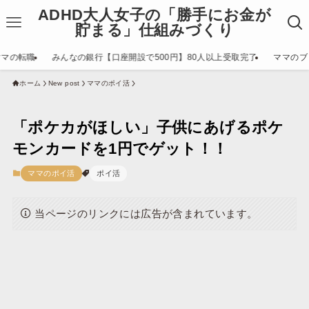
ADHD大人女子の「勝手にお金が
貯まる」仕組みづくり
ママの転職
みんなの銀行【口座開設で500円】80人以上受取完了
ママのブ
ホーム
New post
ママのポイ活
「ポケカがほしい」子供にあげるポケ
モンカードを1円でゲット！！
ママのポイ活
ポイ活
当ページのリンクには広告が含まれています。