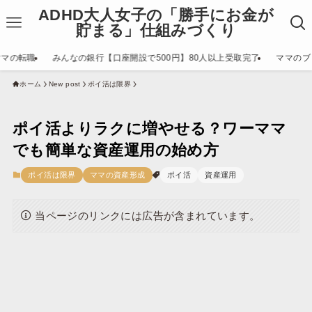
ADHD大人女子の「勝手にお金が
貯まる」仕組みづくり
ママの転職
みんなの銀行【口座開設で500円】80人以上受取完了
ママのブ
ホーム
New post
ポイ活は限界
ポイ活よりラクに増やせる？ワーママ
でも簡単な資産運用の始め方
ポイ活は限界
ママの資産形成
ポイ活
資産運用
当ページのリンクには広告が含まれています。