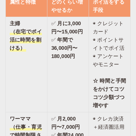
属性と特徴
どのくらい増
ポイ活をする
やせるか
手段
主婦
✅️
月に3,000
◉ クレジット
（在宅でポイ
円〜15,000円
カード
活に時間を割
✅️
年間で
◉ ポイントサ
ける）
36,000円〜
イトでポイ活
180,000円
◉ アンケート
やモニター
☆ 時間と手間
をかけてコツ
コツ少額づつ
増やす
ワーママ
✅️
月2,000
◉ クレカ決済
（仕事・育児
円〜7,000円
＋経済圏活用
で時間制限さ
✅️
年間24,000