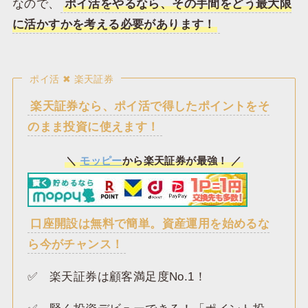
なので、
ポイ活をやるなら、その手間をどう最大限
に活かすかを考える必要があります！
ポイ活 ✖ 楽天証券
楽天証券なら、ポイ活で得したポイントをそ
のまま投資に使えます！
＼
モッピー
から楽天証券が最強！ ／
口座開設は無料で簡単。資産運用を始めるな
ら今がチャンス！
✅️ 楽天証券は顧客満足度No.1！