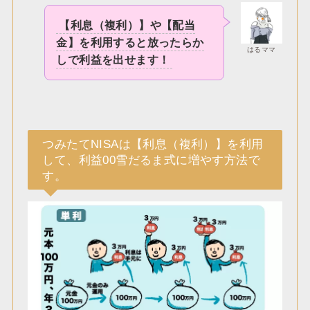
【利息（複利）】や【配当
金】を利用すると放ったらか
はるママ
しで利益を出せます！
つみたてNISAは【利息（複利）】を利用
して、利益00雪だるま式に増やす方法で
す。