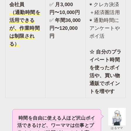
会社員
✅️
月3,000
◉ クレカ決済
（通勤時間を
円〜10,000円
＋経済圏活用
活用できる
✅️
年間36,000
◉ 通勤時間に
が、作業時間
円〜120,000
アンケートや
は制限され
円
ポイ活
る）
☆ 自分のプラ
イベート時間
を使ったポイ
活や、買い物
通販でポイン
トを増やす
時間を自由に使える人ほど沢山ポイ
活できるけど、ワーママは仕事とプ
はるママ