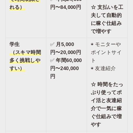
れる）
円〜84,000円
☆ 支払いを工
夫して自動的
に稼ぐ仕組み
で増やす
学生
✅️
月5,000
◉ モニターや
（スキマ時間
円〜20,000円
ポイントサイ
多く挑戦しや
✅️
年間60,000
ト
すい）
円〜240,000
◉ 友達紹介
円
☆ 時間をたっ
ぷり使ってポ
イ活と友達紹
介で一気に稼
ぐ仕組みで増
やす