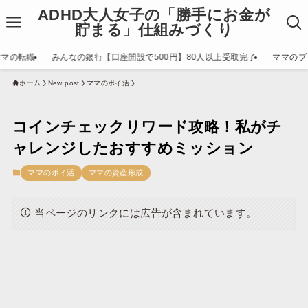
ADHD大人女子の「勝手にお金が
貯まる」仕組みづくり
ママの転職
みんなの銀行【口座開設で500円】80人以上受取完了
ママのブ
ホーム
New post
ママのポイ活
コインチェックリワード攻略！私がチ
ャレンジしたおすすめミッション
ママのポイ活
ママの資産形成
当ページのリンクには広告が含まれています。