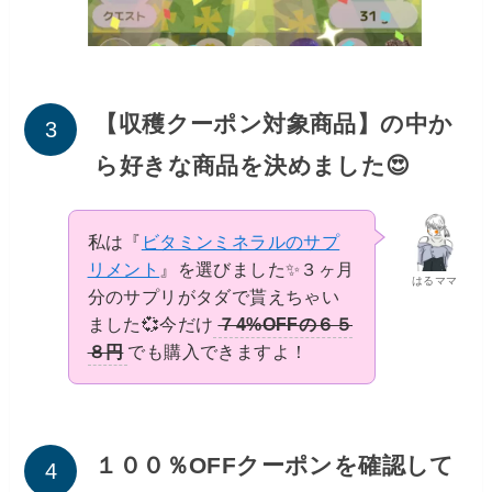
【収穫クーポン対象商品】の中か
ら好きな商品を決めました😍
私は『
ビタミンミネラルのサプ
リメント
』を選びました✨３ヶ月
はるママ
分のサプリがタダで貰えちゃい
ました💞今だけ
７4%OFFの６５
８円
でも購入できますよ！
１００％OFFクーポンを確認して