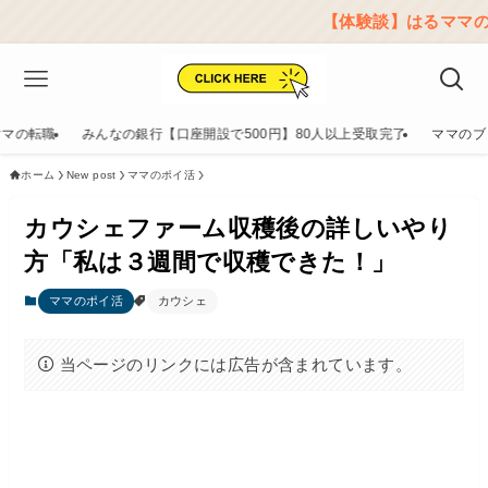
【体験談】はるママのリアルレポートはこ
ママの転職
みんなの銀行【口座開設で500円】80人以上受取完了
ママのブ
ホーム
New post
ママのポイ活
カウシェファーム収穫後の詳しいやり
方「私は３週間で収穫できた！」
ママのポイ活
カウシェ
当ページのリンクには広告が含まれています。