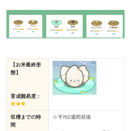
【お米
最終形
態】
育成難易度：
収穫までの時
☆平均2週間前後
間