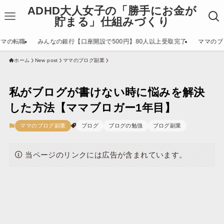
ADHD大人女子の「勝手にお金が
貯まる」仕組みづくり
ママの転職
みんなの銀行【口座開設で500円】80人以上受取完了
ママのブ
ホーム
New post
ママのブログ副業
私がブログが書けない時に悩みを解決
した方法【ママブロガー1年目】
ママのブログ副業
ブログ
ブログの勉強
ブログ副業
当ページのリンクには広告が含まれています。